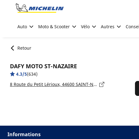
Go to page content
Go to page navigation
Auto
Moto & Scooter
Vélo
Autres
Consei
Retour
DAFY MOTO ST-NAZAIRE
4.3/5
(634)
8 Route du Petit Lérioux, 44600 SAINT-NAZAIRE
Informations