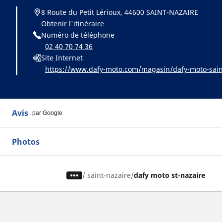
8 Route du Petit Lérioux, 44600 SAINT-NAZAIRE
Obtenir l'itinéraire
Numéro de téléphone
02 40 70 74 36
Site Internet
https://www.dafy-moto.com/magasin/dafy-moto-sain
Avis
par Google
Photos
/
saint-nazaire
dafy moto st-nazaire