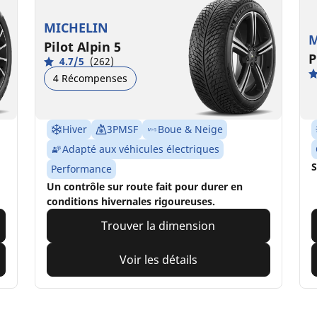
MICHELIN
M
Pilot Alpin 5
P
4.7/5
(262)
4 Récompenses
Hiver
3PMSF
Boue & Neige
Adapté aux véhicules électriques
S
Performance
Un contrôle sur route fait pour durer en
conditions hivernales rigoureuses.
Trouver la dimension
Voir les détails