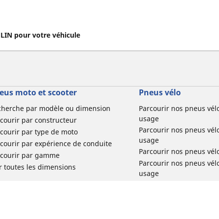
IN pour votre véhicule
eus moto et scooter
Pneus vélo
cherche par modèle ou dimension
Parcourir nos pneus vél
usage
courir par constructeur
Parcourir nos pneus vél
courir par type de moto
usage
courir par expérience de conduite
Parcourir nos pneus vél
rcourir par gamme
Parcourir nos pneus vél
r toutes les dimensions
usage
Parcourir nos pneus vélo 
tourisme par usage
Parcourir nos pneus vél
usage