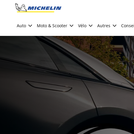
Go to page content
Go to page navigation
Auto
Moto & Scooter
Vélo
Autres
Consei