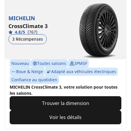
MICHELIN
CrossClimate 3
4.8/5
(767)
3 Récompenses
Nouveau
Toutes saisons
3PMSF
Boue & Neige
Adapté aux véhicules électriques
Confiance au quotidien
MICHELIN CrossClimate 3, votre solution pour toutes
les saisons.
Trouver la dimension
Voir les détails