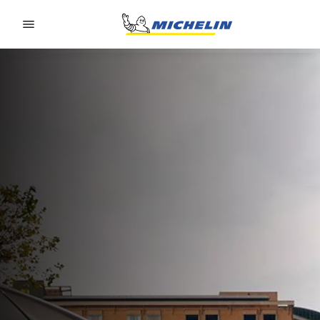
Go to page content
Go to page navigation