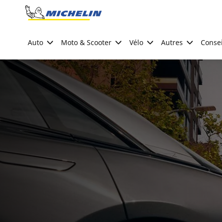
Go to page content
Go to page navigation
Auto
Moto & Scooter
Vélo
Autres
Consei