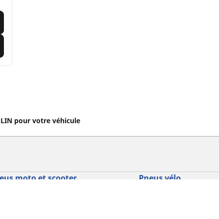
IN pour votre véhicule
eus moto et scooter
Pneus vélo
cherche par modèle ou dimension
Parcourir nos pneus vél
usage
courir par constructeur
Parcourir nos pneus vél
courir par type de moto