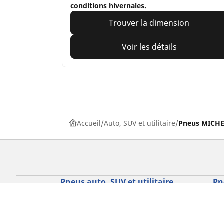
conditions hivernales.
Trouver la dimension
Voir les détails
Accueil
Auto, SUV et utilitaire
Pneus MICHEL
Pneus auto, SUV et utilitaire
Pn
Recherche par modèle ou dimension
Re
Parcourir par constructeur
Par
Parcourir par type de véhicule
Par