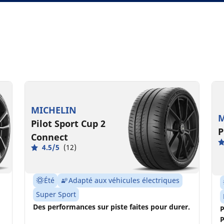
MICHELIN
M
Pilot Sport Cup 2
P
Connect
4.5/5
(12)
Été
Adapté aux véhicules électriques
Super Sport
Des performances sur piste faites pour durer.
P
P