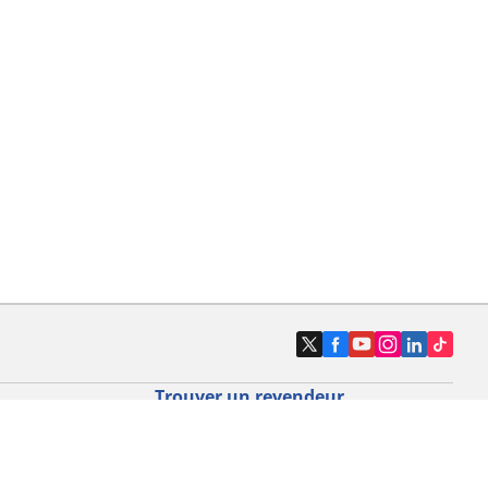
Trouver un revendeur
o route par
Magasins pneus voiture, SUV et
utilitaire
o gravel par
Magasins pneus moto et scooter