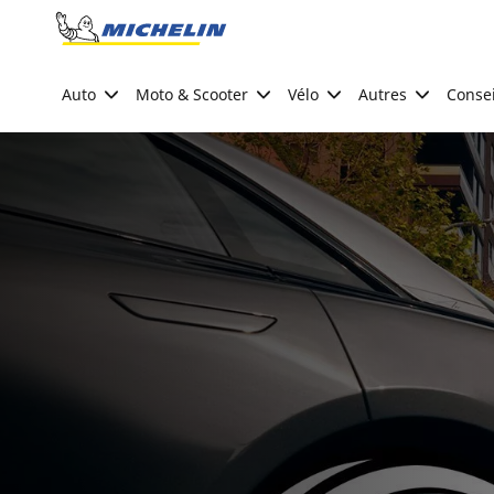
Go to page content
Go to page navigation
Auto
Moto & Scooter
Vélo
Autres
Consei