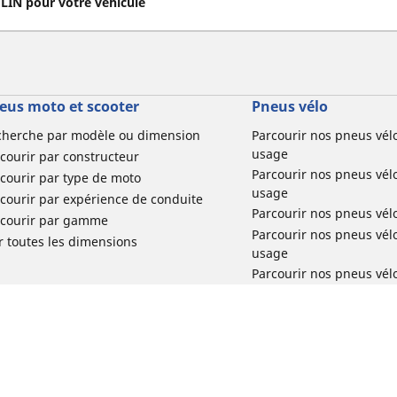
IN pour votre véhicule
eus moto et scooter
Pneus vélo
cherche par modèle ou dimension
Parcourir nos pneus vél
usage
courir par constructeur
Parcourir nos pneus vél
courir par type de moto
usage
courir par expérience de conduite
Parcourir nos pneus vél
rcourir par gamme
Parcourir nos pneus vél
r toutes les dimensions
usage
Parcourir nos pneus vélo 
tourisme par usage
Parcourir nos pneus vél
usage
Réclamation produit vél