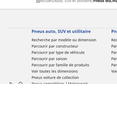
Accueil
Auto, SUV et utilitaire
Pneus MICHEL
Pneus auto, SUV et utilitaire
Pn
Recherche par modèle ou dimension
Re
Parcourir par constructeur
Par
Parcourir par type de véhicule
Par
Parcourir par saison
Par
Parcourir par famille de produits
Pa
Voir toutes les dimensions
Voi
Pneus voiture de collection
Pneus compétition / Motorsport
Nos experts à votre service