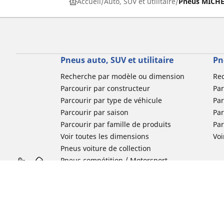
Accueil
Auto, SUV et utilitaire
Pneus MICHEL
Pneus auto, SUV et utilitaire
Pn
Recherche par modèle ou dimension
Re
Parcourir par constructeur
Par
Parcourir par type de véhicule
Par
Parcourir par saison
Par
Parcourir par famille de produits
Pa
Voir toutes les dimensions
Voi
Pneus voiture de collection
Pneus compétition / Motorsport
Nos experts à votre service