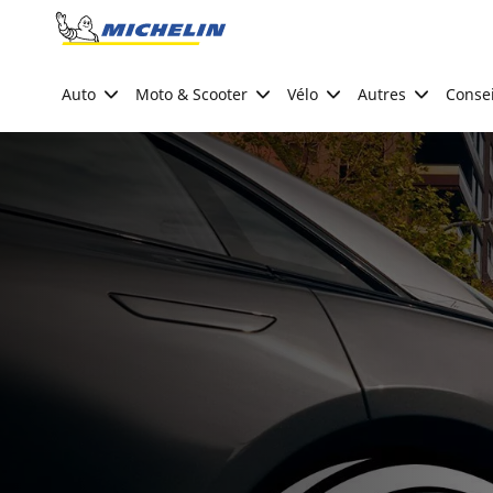
Go to page content
Go to page navigation
Auto
Moto & Scooter
Vélo
Autres
Consei