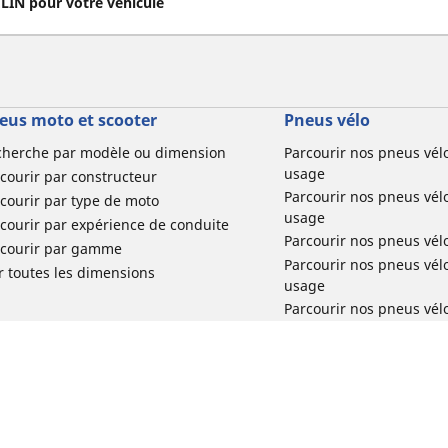
IN pour votre véhicule
eus moto et scooter
Pneus vélo
cherche par modèle ou dimension
Parcourir nos pneus vél
usage
courir par constructeur
Parcourir nos pneus vél
courir par type de moto
usage
courir par expérience de conduite
Parcourir nos pneus vél
rcourir par gamme
Parcourir nos pneus vél
r toutes les dimensions
usage
Parcourir nos pneus vélo 
tourisme par usage
Parcourir nos pneus vél
usage
Réclamation produit vél