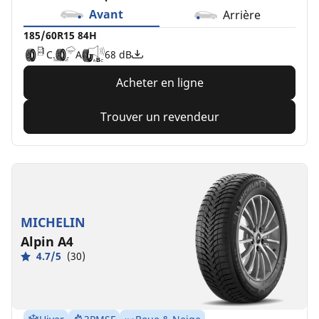
Avant
Arrière
185/60R15 84H
C
A
68 dB
Acheter en ligne
Trouver un revendeur
MICHELIN
Alpin A4
4.7/5
(30)