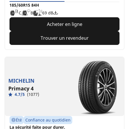
185/60R15 84H
C
B
69 dB
Acheter en ligne
Trouver un revendeur
MICHELIN
Primacy 4
4.7/5
(1077)
Été
Confiance au quotidien
La sécurité faite pour durer.