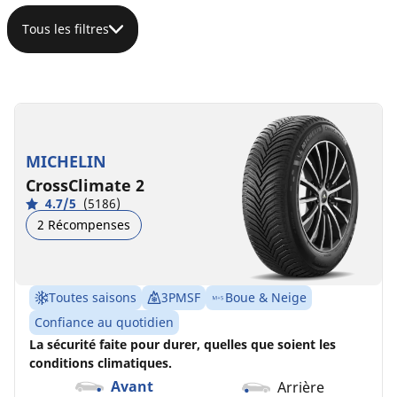
Tous les filtres
185/60R15
185/60R15
185/60R15
84H
84H
88T
C
C
D
B
A
C
69 dB
68 dB
70 dB
MICHELIN
CrossClimate 2
4.7/5
(5186)
2 Récompenses
Toutes saisons
3PMSF
Boue & Neige
Confiance au quotidien
La sécurité faite pour durer, quelles que soient les
conditions climatiques.
Avant
Arrière