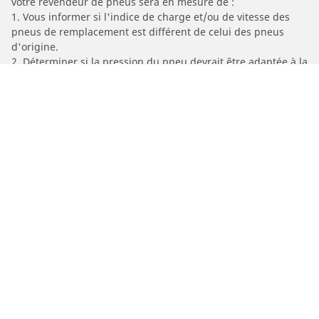
votre revendeur de pneus sera en mesure de :
1. Vous informer si l'indice de charge et/ou de vitesse des
pneus de remplacement est différent de celui des pneus
d'origine.
2. Déterminer si la pression du pneu devrait être adaptée à la
dimension alternative proposée
/
A5
A5 Cabriolet Quattro
2016
2.0 TFSI 230