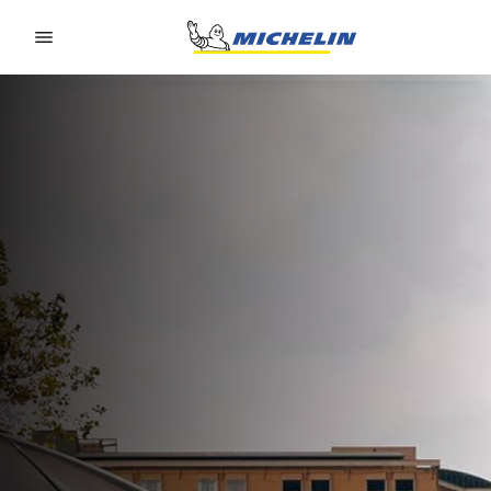
Go to page content
Go to page navigation