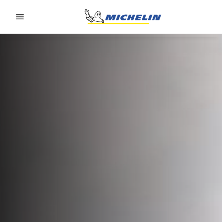
Go to page content
Go to page navigation