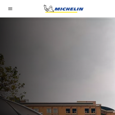
Go to page content
Go to page navigation