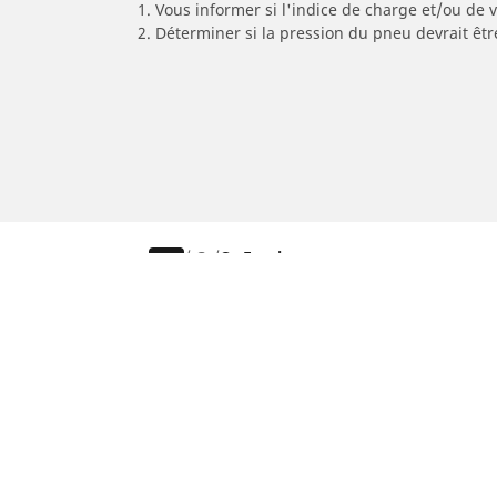
1. Vous informer si l'indice de charge et/ou de
2. Déterminer si la pression du pneu devrait êt
/
Cx
Cx Evasion
Pneus auto, SUV et utilitaire
Pn
Recherche par modèle ou dimension
Re
Parcourir par constructeur
Par
Parcourir par type de véhicule
Par