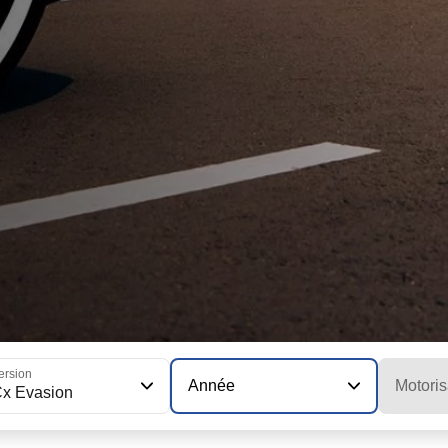
ersion
Année
Motoris
x Evasion