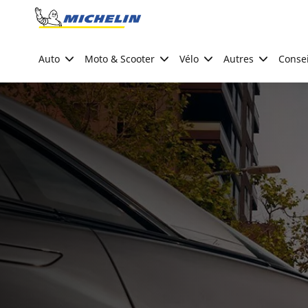
Go to page content
Go to page navigation
Auto
Moto & Scooter
Vélo
Autres
Consei