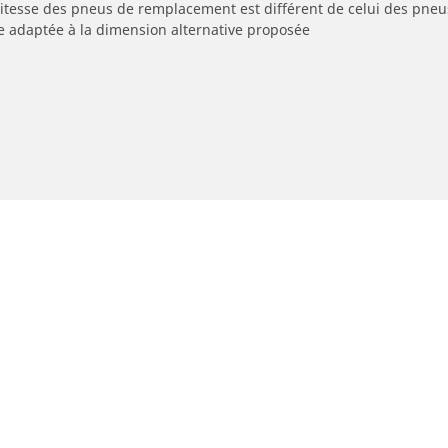
 vitesse des pneus de remplacement est différent de celui des pneu
re adaptée à la dimension alternative proposée
eus moto et scooter
Pneus vélo
Votre configuration
cherche par modèle ou dimension
Parcourir nos pneus vél
usage
courir par constructeur
Parcourir nos pneus vél
courir par type de moto
usage