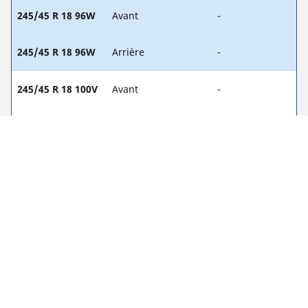
245/45 R 18 96W
Avant
-
245/45 R 18 96W
Arrière
-
245/45 R 18 100V
Avant
-
245/45 R 18 100V
Arrière
-
Mentions légales
Les indices de charge et/ou de vitesse affichés peuvent être
légèrement différents de la dimension d'origine spécifiée sur