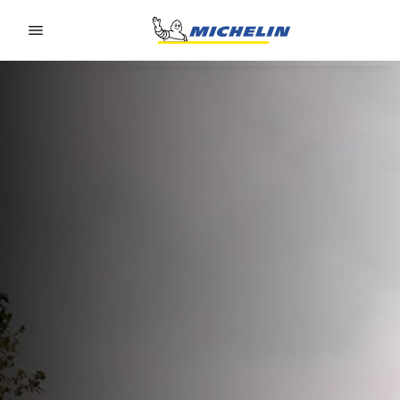
Go to page content
Go to page navigation