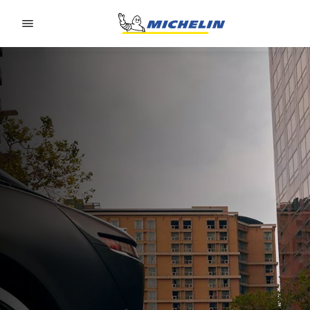
Go to page content
Go to page navigation