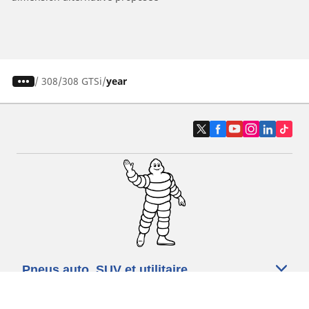
/
308
308 GTSi
year
Pneus auto, SUV et utilitaire
Pneus moto et scooter