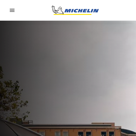
Go to page content
Go to page navigation