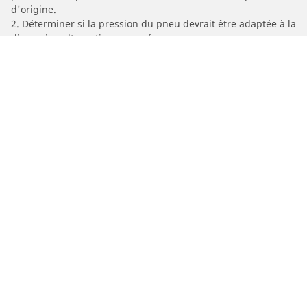
d'origine.
2. Déterminer si la pression du pneu devrait être adaptée à la
dimension alternative proposée
/
599
599 SA Aperta