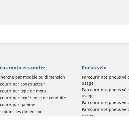
eus moto et scooter
Pneus vélo
cherche par modèle ou dimension
Parcourir nos pneus vél
usage
courir par constructeur
Parcourir nos pneus vél
courir par type de moto
usage
courir par expérience de conduite
Parcourir nos pneus vél
rcourir par gamme
Parcourir nos pneus vél
r toutes les dimensions
usage
Parcourir nos pneus vélo 
tourisme par usage