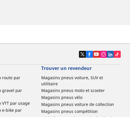
Trouver un revendeur
o route par
Magasins pneus voiture, SUV et
utilitaire
o gravel par
Magasins pneus moto et scooter
Magasins pneus vélo
o VTT par usage
Magasins pneus voiture de collection
o e-bike par
Magasins pneus compétition
Michelin et ses réseaux de distribution
ville et