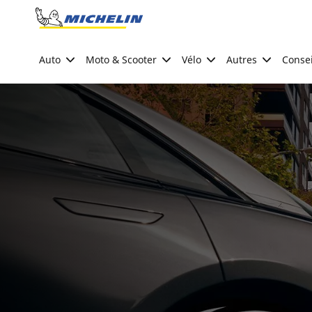
Go to page content
Go to page navigation
Auto
Moto & Scooter
Vélo
Autres
Consei