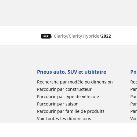
/
Clarity
Clarity Hybride
2022
Pneus auto, SUV et utilitaire
Pn
Recherche par modèle ou dimension
Re
Parcourir par constructeur
Par
Parcourir par type de véhicule
Par
Parcourir par saison
Par
Parcourir par famille de produits
Pa
Voir toutes les dimensions
Voi
Pneus voiture de collection
Pneus compétition / Motorsport