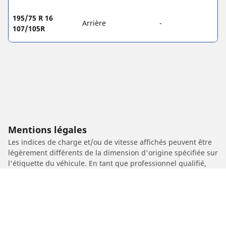
195/75 R 16
Arrière
-
107/105R
Mentions légales
Les indices de charge et/ou de vitesse affichés peuvent être
légèrement différents de la dimension d'origine spécifiée sur
l'étiquette du véhicule. En tant que professionnel qualifié,
votre revendeur de pneus sera en mesure de :
1. Vous informer si l'indice de charge et/ou de vitesse des
pneus de remplacement est différent de celui des pneus
d'origine.
2. Déterminer si la pression du pneu devrait être adaptée à la