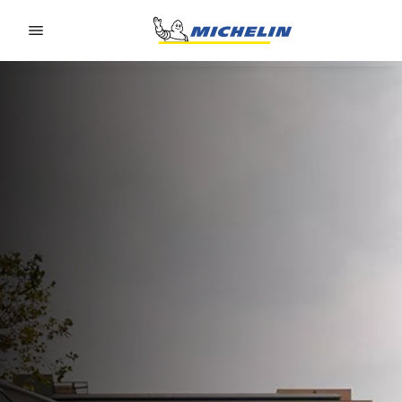
Go to page content
Go to page navigation