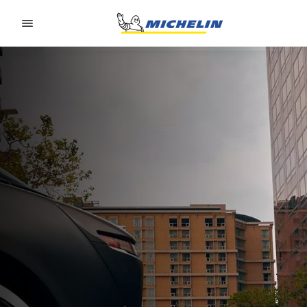
Go to page content
Go to page navigation