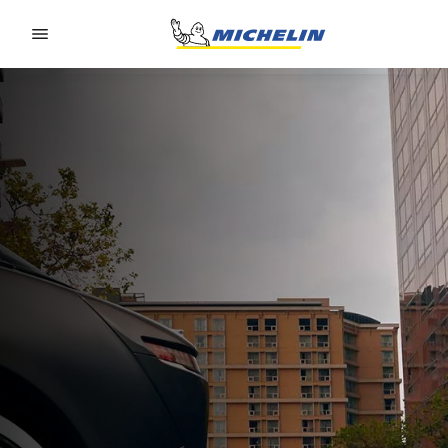
Go to page content
Go to page navigation