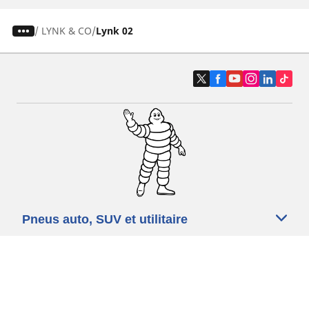
/
LYNK & CO
Lynk 02
Pneus auto, SUV et utilitaire
Pneus moto et scooter
Pneus vélo