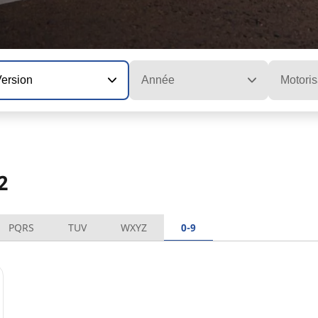
Version
Année
Motoris
2
PQRS
TUV
WXYZ
0-9