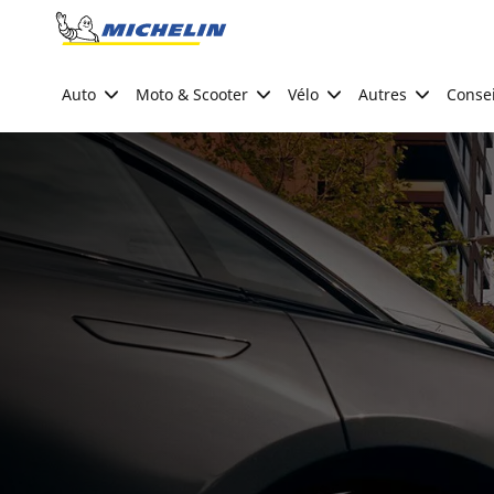
Go to page content
Go to page navigation
Auto
Moto & Scooter
Vélo
Autres
Consei