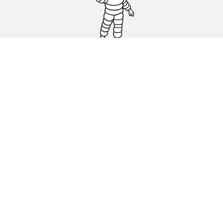
Pneus auto, SUV et utilitaire
Pneus moto et scooter
Pneus vélo
Trouver un revendeur
Nos experts à votre service
Cookies