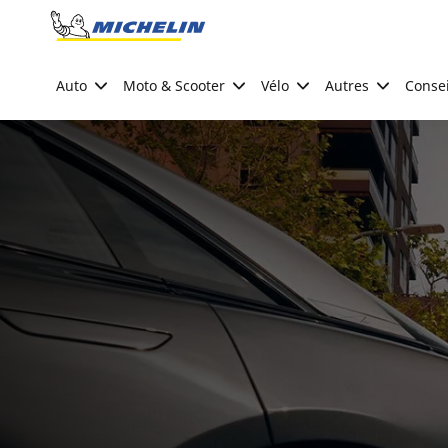
Go to page content
Go to page navigation
Auto
Moto & Scooter
Vélo
Autres
Consei