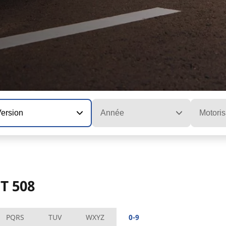
Version
Année
Motoris
T 508
PQRS
TUV
WXYZ
0-9