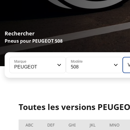
Rechercher
Pneus pour PEUGEOT 508
Marque
Modèle
PEUGEOT
508
Toutes les versions PEUGEO
ABC
DEF
GHI
JKL
MNO