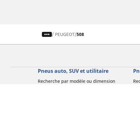
/
PEUGEOT
508
Pneus auto, SUV et utilitaire
Pn
Recherche par modèle ou dimension
Re
Parcourir par constructeur
Par
Parcourir par type de véhicule
Par
Parcourir par saison
Par
Parcourir par famille de produits
Pa
Voir toutes les dimensions
Voi
Pneus voiture de collection
Pneus compétition / Motorsport