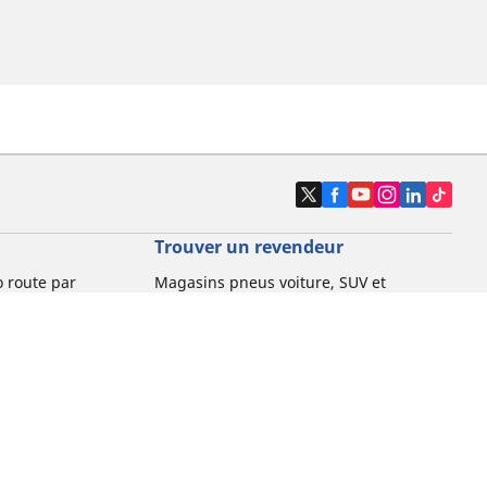
Trouver un revendeur
o route par
Magasins pneus voiture, SUV et
utilitaire
o gravel par
Magasins pneus moto et scooter
Magasins pneus vélo
o VTT par usage
Magasins pneus voiture de collection
o e-bike par
Magasins pneus compétition
Michelin et ses réseaux de distribution
ville et