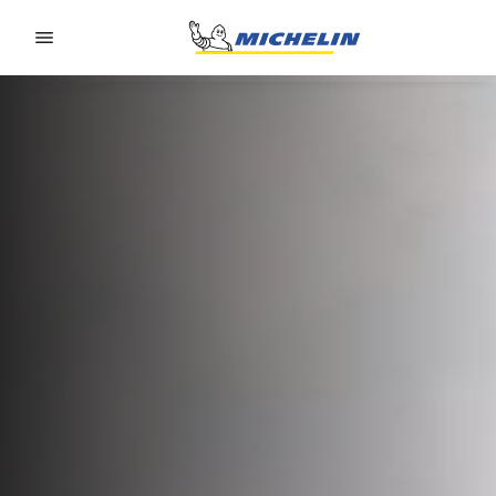
Go to page content
Go to page navigation