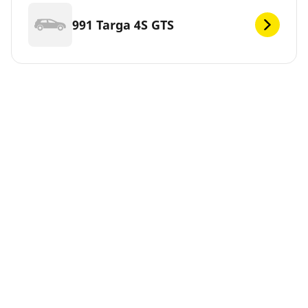
991 Targa 4S GTS
991 Turbo
991 Turbo Cabriolet
991 Turbo S