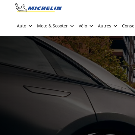
Go to page content
Go to page navigation
Auto
Moto & Scooter
Vélo
Autres
Consei