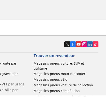
Trouver un revendeur
o route par
Magasins pneus voiture, SUV et
utilitaire
o gravel par
Magasins pneus moto et scooter
Magasins pneus vélo
o VTT par usage
Magasins pneus voiture de collection
o e-bike par
Magasins pneus compétition
Michelin et ses réseaux de distribution
ville et