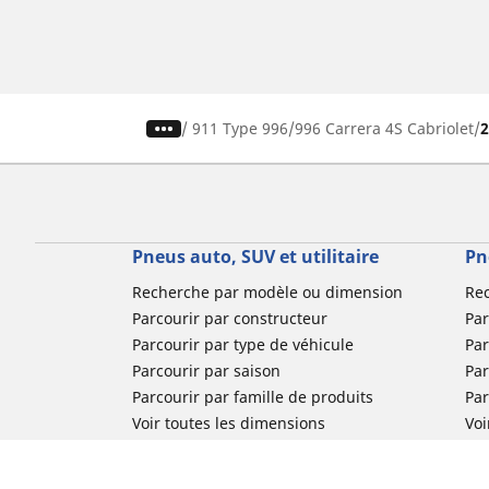
/
911 Type 996
996 Carrera 4S Cabriolet
Pneus auto, SUV et utilitaire
Pn
Recherche par modèle ou dimension
Re
Parcourir par constructeur
Par
Parcourir par type de véhicule
Par
Parcourir par saison
Par
Parcourir par famille de produits
Pa
Voir toutes les dimensions
Voi
Pneus voiture de collection
Pneus compétition / Motorsport