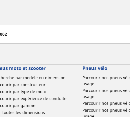
2002
eus moto et scooter
Pneus vélo
cherche par modèle ou dimension
Parcourir nos pneus vél
usage
courir par constructeur
Parcourir nos pneus vél
courir par type de moto
usage
courir par expérience de conduite
Parcourir nos pneus vél
rcourir par gamme
Parcourir nos pneus vél
r toutes les dimensions
usage
Parcourir nos pneus vélo 
tourisme par usage