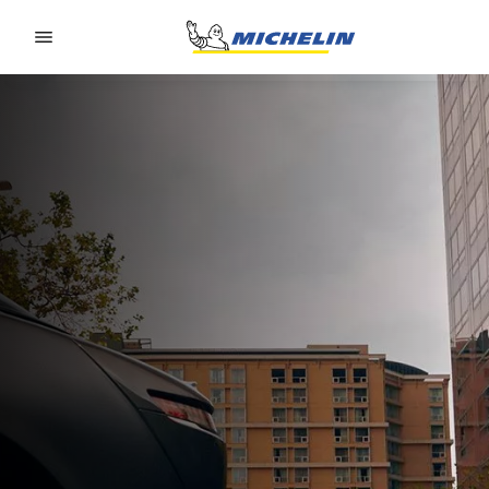
Go to page content
Go to page navigation