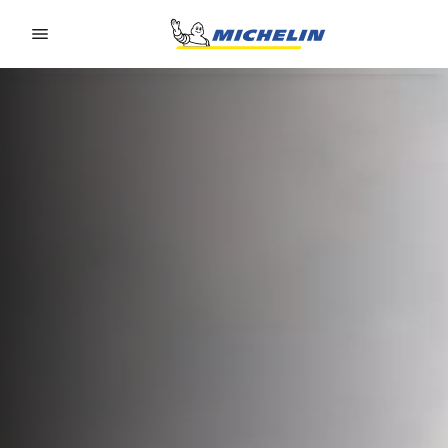
Go to page content
Go to page navigation