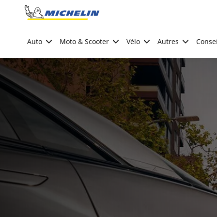
Go to page content
Go to page navigation
Auto
Moto & Scooter
Vélo
Autres
Consei