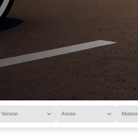
Version
Année
Motoris