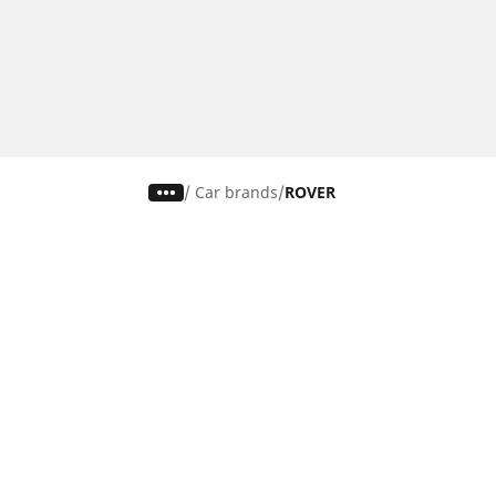
/
Car brands
ROVER
Pneus auto, SUV et utilitaire
Pn
Recherche par modèle ou dimension
Re
Parcourir par constructeur
Par
Parcourir par type de véhicule
Par
Parcourir par saison
Par
Parcourir par famille de produits
Pa
Voir toutes les dimensions
Voi