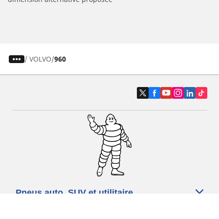
/
VOLVO
960
Pneus auto, SUV et utilitaire