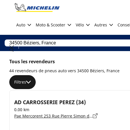
Go to page content
Go to page navigation
Auto
Moto & Scooter
Vélo
Autres
Consei
Tous les revendeurs
44 revendeurs de pneus auto vers 34500 Béziers, France
Filtres
AD CARROSSERIE PEREZ (34)
0.00 km
Pae Mercorent 253 Rue Pierre Simon de la Place, 34500 BEZIERS