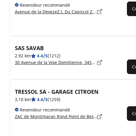
Revendeur recommandé
C
Avenue de la DevezeZ.I. Du Capiscol Z.I. Du Capiscol, 34500 BEZIERS
SAS SAVAB
2.92 km
4.4/5
(1212)
30 Avenue de la Voie Domitienne, 34500 BÉZIERS
C
TRESSOL SA - GARAGE CITROEN
3.10 km
4.4/5
(1259)
Revendeur recommandé
C
ZAC de Montimaran Rond Point de Bessan, 34535 BEZIERS