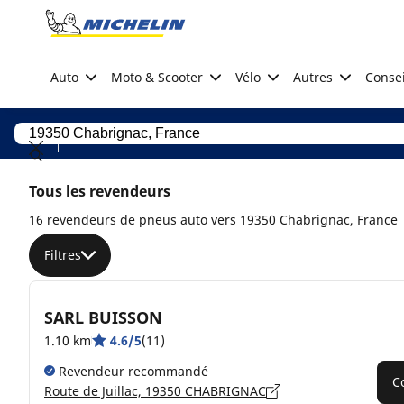
Go to page content
Go to page navigation
Auto
Moto & Scooter
Vélo
Autres
Consei
Tous les revendeurs
16 revendeurs de pneus auto vers 19350 Chabrignac, France
Filtres
SARL BUISSON
1.10 km
4.6/5
(11)
Revendeur recommandé
C
Route de Juillac, 19350 CHABRIGNAC