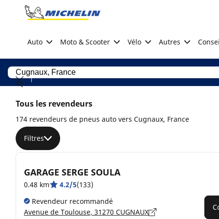
Go to page content
Go to page navigation
Auto
Moto & Scooter
Vélo
Autres
Consei
Tous les revendeurs
174 revendeurs de pneus auto vers Cugnaux, France
Filtres
GARAGE SERGE SOULA
0.48 km
4.2/5
(133)
Revendeur recommandé
C
Avenue de Toulouse, 31270 CUGNAUX