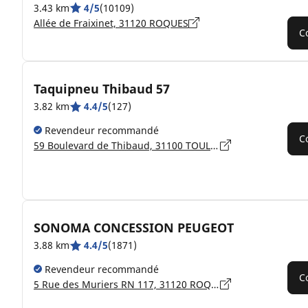
3.43 km
4/5
(10109)
Allée de Fraixinet, 31120 ROQUES
C
Taquipneu Thibaud 57
3.82 km
4.4/5
(127)
Revendeur recommandé
C
59 Boulevard de Thibaud, 31100 TOULOUSE
SONOMA CONCESSION PEUGEOT
3.88 km
4.4/5
(1871)
Revendeur recommandé
C
5 Rue des Muriers RN 117, 31120 ROQUES SUR GARONNE