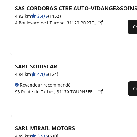
SAS CORDOBAG CTRE AUTO-VIDANGE&SOIN
4.83 km
3.4/5
(1152)
4 Boulevard de l'Europe, 31120 PORTET-SUR-GARONNE
C
SARL SODISCAR
4.84 km
4.1/5
(124)
Revendeur recommandé
C
93 Route de Tarbes, 31170 TOURNEFEUILLE
SARL MIRAIL MOTORS
4.89 km
3.9/5
(610)