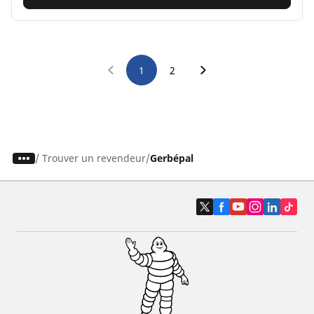
1
2
/
Trouver un revendeur
Gerbépal