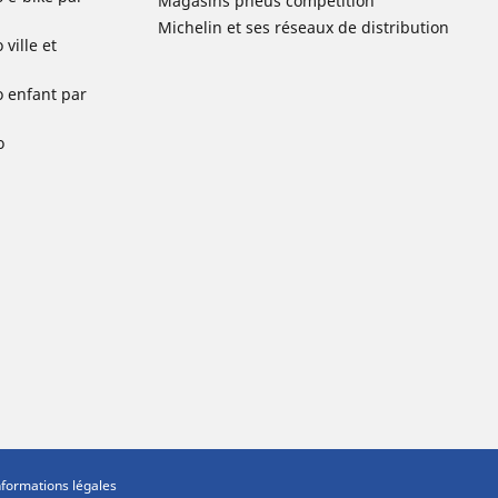
Magasins pneus compétition
Michelin et ses réseaux de distribution
ville et
o enfant par
o
nformations légales