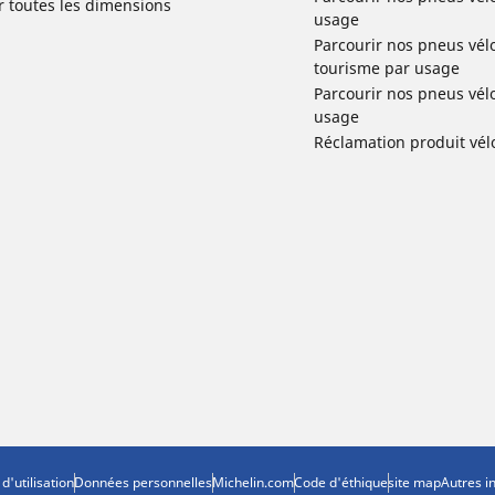
r toutes les dimensions
usage
Parcourir nos pneus vélo 
tourisme par usage
Parcourir nos pneus vél
usage
Réclamation produit vél
d'utilisation
Données personnelles
Michelin.com
Code d'éthique
site map
Autres i