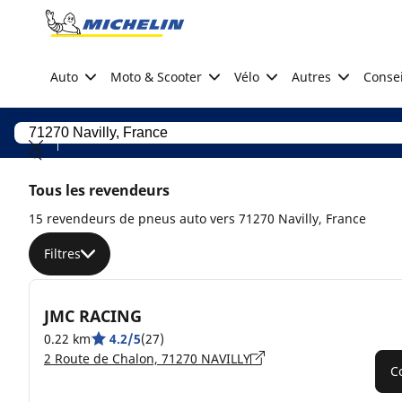
Go to page content
Go to page navigation
Auto
Moto & Scooter
Vélo
Autres
Consei
Tous les revendeurs
15 revendeurs de pneus auto vers 71270 Navilly, France
Filtres
JMC RACING
0.22 km
4.2/5
(27)
2 Route de Chalon, 71270 NAVILLY
C