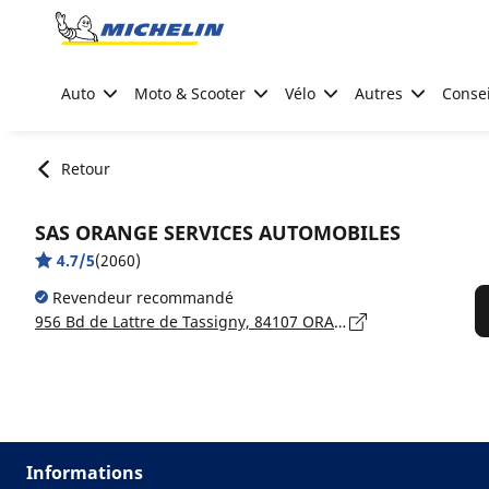
Go to page content
Go to page navigation
Auto
Moto & Scooter
Vélo
Autres
Consei
Retour
SAS ORANGE SERVICES AUTOMOBILES
4.7/5
(2060)
Revendeur recommandé
956 Bd de Lattre de Tassigny, 84107 ORANGE
Informations