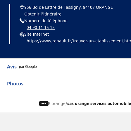
956 Bd de Lattre de Tassigny, 84107 ORANGE
Obtenir l'itinéraire
Numéro de téléphone
04 90 11 15 15
Site Internet
https://www.renault.fr/trouver-un-etablissement.ht
Avis
par Google
Photos
/
orange
sas orange services automobil