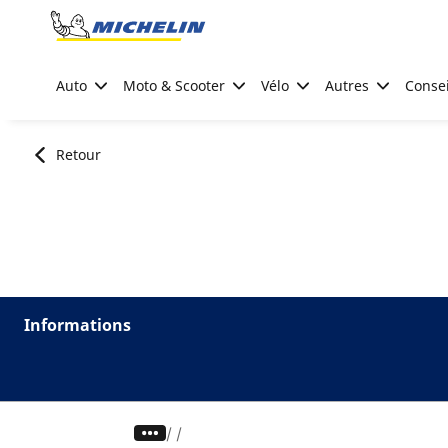
Go to page content
Go to page navigation
Auto
Moto & Scooter
Vélo
Autres
Consei
Retour
Informations
/