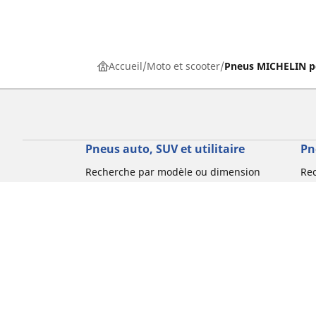
Accueil
Moto et scooter
Pneus MICHELIN p
Pneus auto, SUV et utilitaire
Pn
Recherche par modèle ou dimension
Re
Parcourir par constructeur
Par
Parcourir par type de véhicule
Par
Parcourir par saison
Par
Parcourir par famille de produits
Pa
Voir toutes les dimensions
Voi
Pneus voiture de collection
Pneus compétition / Motorsport