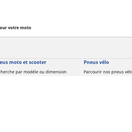
our votre moto
eus moto et scooter
Pneus vélo
cherche par modèle ou dimension
Parcourir nos pneus vél
usage
courir par constructeur
Parcourir nos pneus vél
courir par type de moto
usage
courir par expérience de conduite
Parcourir nos pneus vél
rcourir par gamme
Parcourir nos pneus vél
r toutes les dimensions
usage
Votre configuration
Parcourir nos pneus vélo 
tourisme par usage
Parcourir nos pneus vél