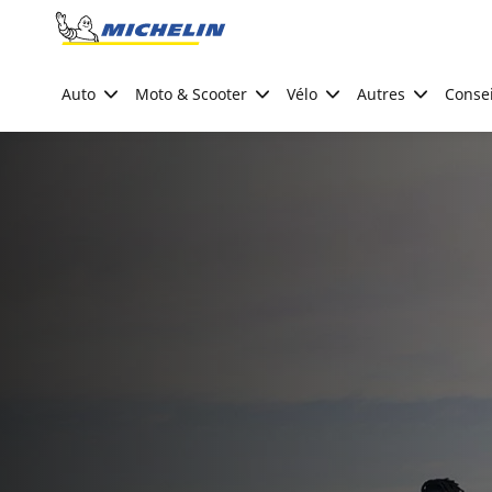
Go to page content
Go to page navigation
Auto
Moto & Scooter
Vélo
Autres
Consei