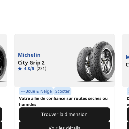
Michelin
M
City Grip 2
C
4.8/5
(231)
Boue & Neige
Scooter
Votre allié de confiance sur routes sèches ou
D
humides
e
Trouver la dimension
Voir les détails