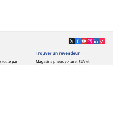
Trouver un revendeur
o route par
Magasins pneus voiture, SUV et
utilitaire
o gravel par
Magasins pneus moto et scooter
Magasins pneus vélo
o VTT par usage
Magasins pneus voiture de collection
o e-bike par
Magasins pneus compétition
Michelin et ses réseaux de distribution
ville et
o enfant par