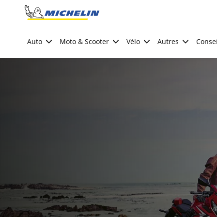
Go to page content
Go to page navigation
Auto
Moto & Scooter
Vélo
Autres
Consei