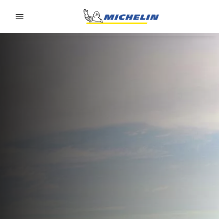
Go to page content
Go to page navigation