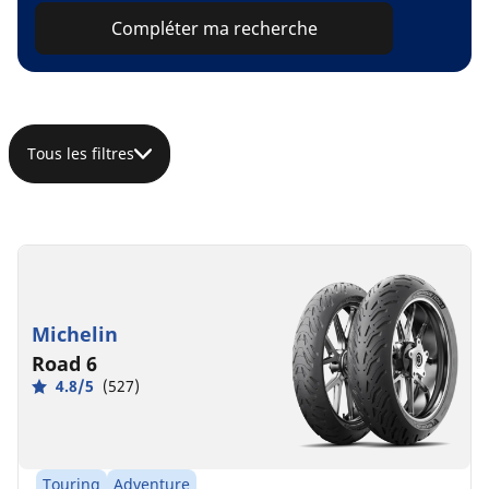
Compléter ma recherche
Tous les filtres
Michelin
Road 6
4.8/5
(527)
Touring
Adventure