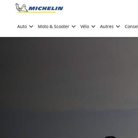
Go to page content
Go to page navigation
Auto
Moto & Scooter
Vélo
Autres
Consei