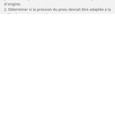
d'origine.
2. Déterminer si la pression du pneu devrait être adaptée à la
taille alternative proposée
/
Car brands
APOLLO