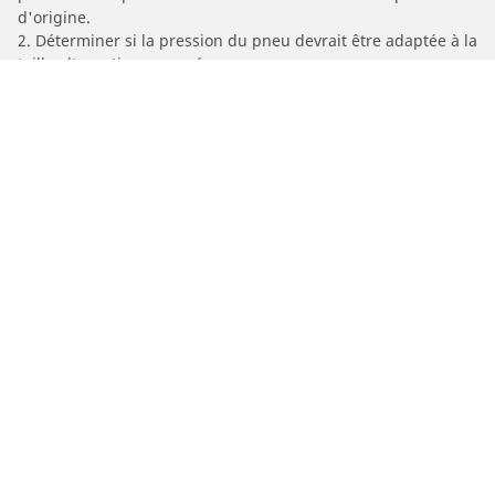
d'origine.
2. Déterminer si la pression du pneu devrait être adaptée à la
taille alternative proposée
/
Car brands
APOLLO