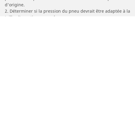
d'origine.
2. Déterminer si la pression du pneu devrait être adaptée à la
taille alternative proposée
/
Car brands
APOLLO