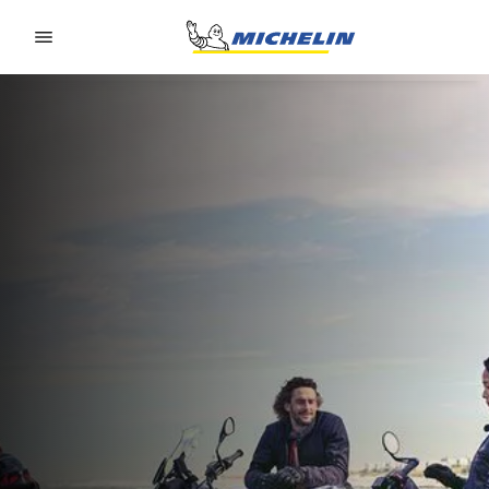
Go to page content
Go to page navigation