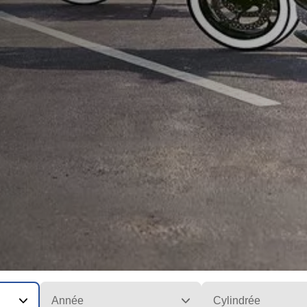
Année
Cylindrée