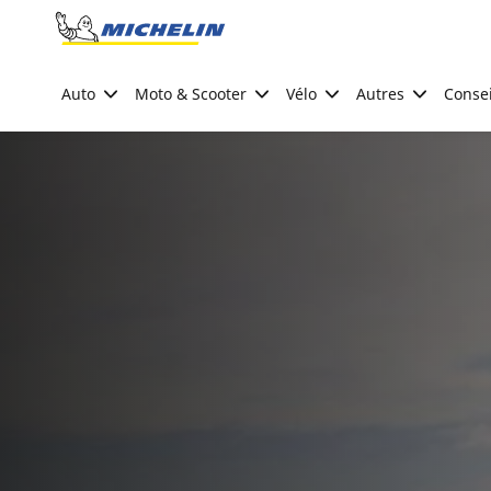
Go to page content
Go to page navigation
Auto
Moto & Scooter
Vélo
Autres
Consei