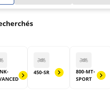
echerchés
NK-
800-MT-
450-SR
VANCED
SPORT