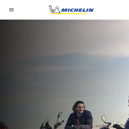
Go to page content
Go to page navigation