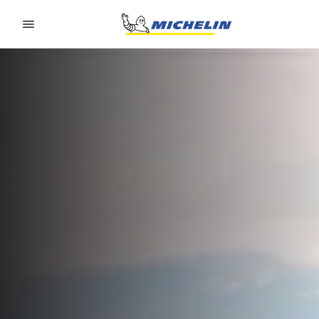
Go to page content
Go to page navigation