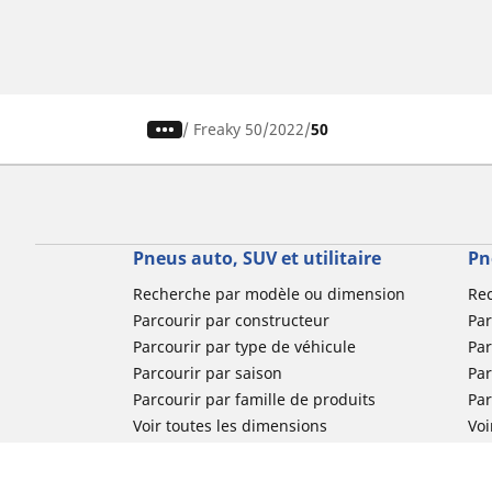
/
Freaky 50
2022
50
Pneus auto, SUV et utilitaire
Pn
Recherche par modèle ou dimension
Re
Parcourir par constructeur
Par
Parcourir par type de véhicule
Par
Parcourir par saison
Par
Parcourir par famille de produits
Pa
Voir toutes les dimensions
Voi
Pneus voiture de collection
Pneus compétition / Motorsport