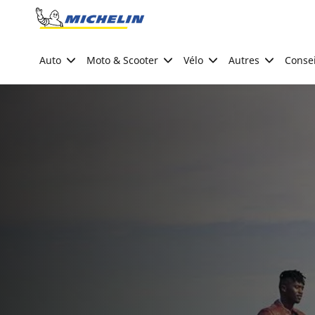
Go to page content
Go to page navigation
Auto
Moto & Scooter
Vélo
Autres
Consei