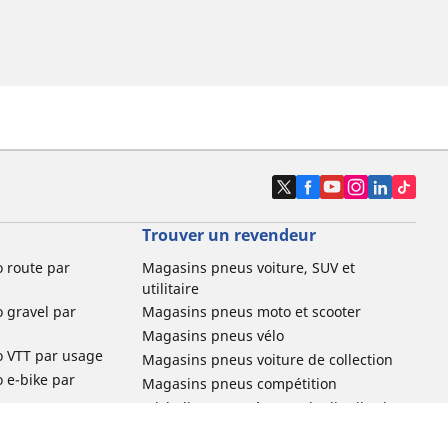
Trouver un revendeur
o route par
Magasins pneus voiture, SUV et
utilitaire
o gravel par
Magasins pneus moto et scooter
Magasins pneus vélo
o VTT par usage
Magasins pneus voiture de collection
o e-bike par
Magasins pneus compétition
Michelin et ses réseaux de distribution
ville et