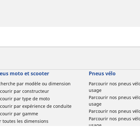
eus moto et scooter
Pneus vélo
cherche par modèle ou dimension
Parcourir nos pneus vél
usage
courir par constructeur
Parcourir nos pneus vél
courir par type de moto
usage
courir par expérience de conduite
Parcourir nos pneus vél
rcourir par gamme
Parcourir nos pneus vél
r toutes les dimensions
usage
Parcourir nos pneus vélo 
tourisme par usage