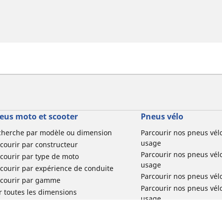
eus moto et scooter
Pneus vélo
cherche par modèle ou dimension
Parcourir nos pneus vél
usage
courir par constructeur
Parcourir nos pneus vél
courir par type de moto
usage
courir par expérience de conduite
Parcourir nos pneus vél
rcourir par gamme
Parcourir nos pneus vél
r toutes les dimensions
usage
Parcourir nos pneus vélo 
tourisme par usage