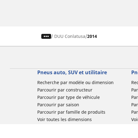
/
DUU Conlatusa
2014
Pneus auto, SUV et utilitaire
Pn
Recherche par modèle ou dimension
Re
Parcourir par constructeur
Par
Parcourir par type de véhicule
Par
Parcourir par saison
Par
Parcourir par famille de produits
Pa
Voir toutes les dimensions
Voi
Pneus voiture de collection
Pneus compétition / Motorsport