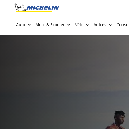
Go to page content
Go to page navigation
Auto
Moto & Scooter
Vélo
Autres
Consei