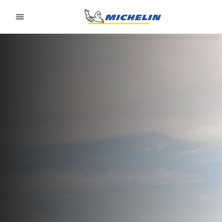
Go to page content
Go to page navigation