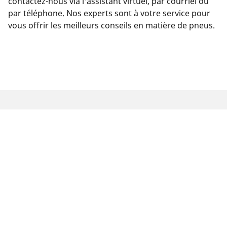
contactez-nous via l'assistant virtuel, par courriel ou
par téléphone. Nos experts sont à votre service pour
vous offrir les meilleurs conseils en matière de pneus.
Mentions légales
Les indices de charge et/ou de vitesse affichés peuvent
différer légèrement de la dimension d'origine spécifiée sur
l'étiquette du véhicule. En tant que professionnel qualifié,
votre revendeur de pneus sera en mesure de :
1. Vous informer si l'indice de charge et/ou de vitesse des
pneus de remplacement est différent de celui des pneus
d'origine.
2. Déterminer si la pression du pneu devrait être adaptée à la