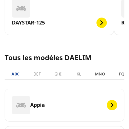
DAYSTAR-125
RO
Tous les modèles DAELIM
ABC
DEF
GHI
JKL
MNO
PQR
Appia