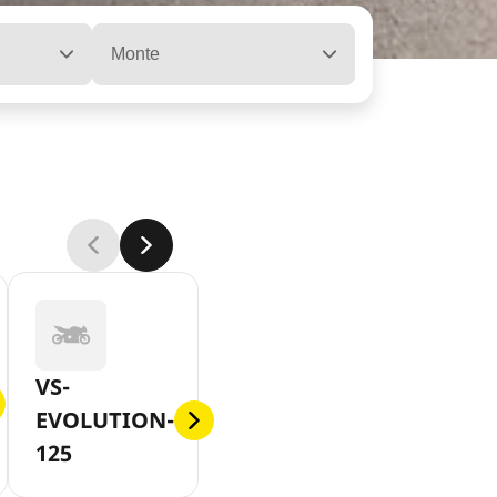
Monte
VS-
EVOLUTION-
125