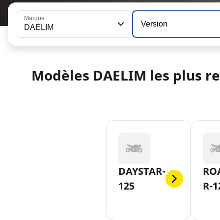
Marque
Version
DAELIM
Modèles DAELIM les plus r
DAYSTAR-
RO
125
R-1