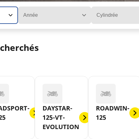
Année
Cylindrée
echerchés
ADSPORT-
DAYSTAR-
ROADWIN-
25
125-VT-
125
EVOLUTION