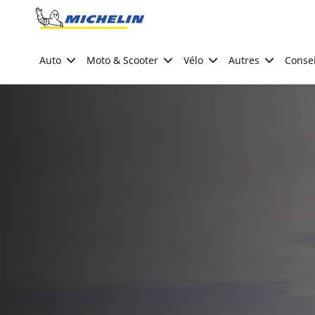
Go to page content
Go to page navigation
Auto
Moto & Scooter
Vélo
Autres
Consei